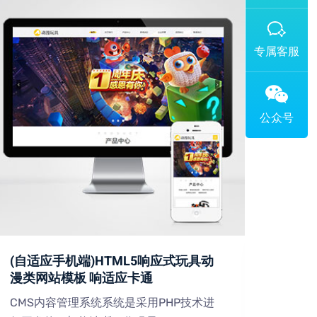
添加专属企业微信客服
(自适应手机端)HTML5响应式玩具动
(PC
漫类网站模板 响适应卡通
设备
CMS内容管理系统系统是采用PHP技术进
CMS