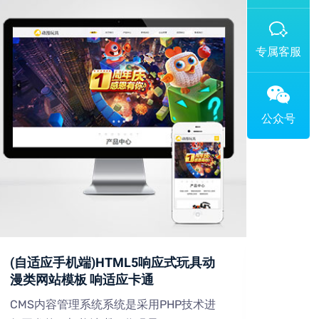
添加专属企业微信客服
(自适应手机端)HTML5响应式玩具动
(PC
漫类网站模板 响适应卡通
设备
CMS内容管理系统系统是采用PHP技术进
CMS