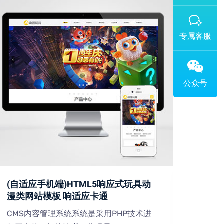
添加专属企业微信客服
(自适应手机端)HTML5响应式玩具动
(PC
漫类网站模板 响适应卡通
设备
CMS内容管理系统系统是采用PHP技术进
CMS