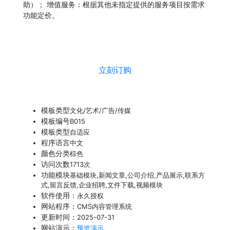
助
）
； 增值服务：根据其他未指定提供的服务项目按需求
功能定价。
立刻订购
模板类型
文化/艺术/广告/传媒
模板编号
B015
模板类型
自适应
程序语言
中文
颜色分类
棕色
访问次数
1713次
功能模块
基础模块,新闻文章,公司介绍,产品展示,联系方
式,留言反馈,企业招聘,文件下载,视频模块
软件使用：
永久授权
网站程序：
CMS内容管理系统
更新时间：
2025-07-31
网站演示：
预览演示