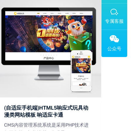
添加专属企业微信客服
(自适应手机端)HTML5响应式玩具动
(PC
漫类网站模板 响适应卡通
设备
CMS内容管理系统系统是采用PHP技术进
CMS