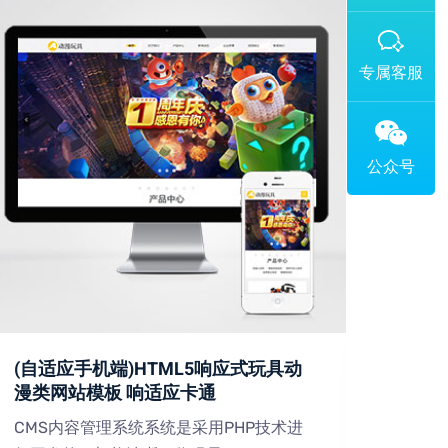
添加专属企业微信客服
(自适应手机端)HTML5响应式玩具动
(PC
漫类网站模板 响适应卡通
设备
CMS内容管理系统系统是采用PHP技术进
CMS