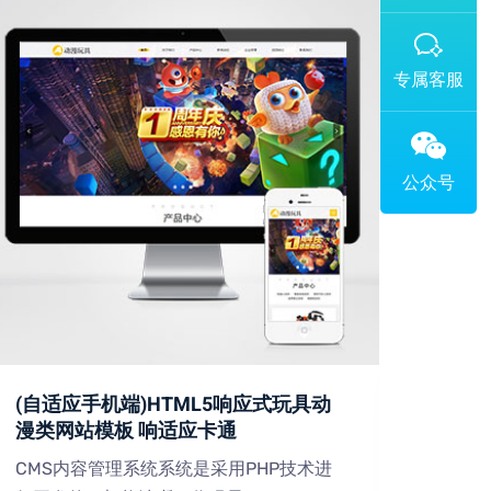
添加专属企业微信客服
(自适应手机端)HTML5响应式玩具动
(PC
漫类网站模板 响适应卡通
设备
CMS内容管理系统系统是采用PHP技术进
CMS