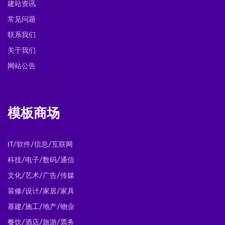
建站资讯
常见问题
联系我们
关于我们
网站公告
模板商场
IT/软件/信息/互联网
科技/电子/数码/通信
文化/艺术/广告/传媒
装修/设计/家居/家具
基建/施工/地产/物业
餐饮/酒店/旅游/票务