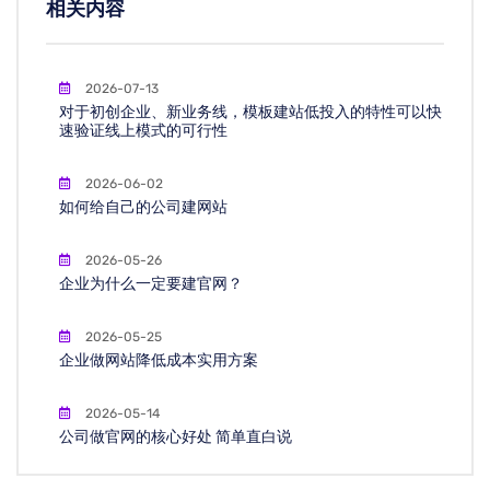
相关内容
2026-07-13
对于初创企业、新业务线，模板建站低投入的特性可以快
速验证线上模式的可行性
2026-06-02
如何给自己的公司建网站
2026-05-26
企业为什么一定要建官网？
2026-05-25
企业做网站降低成本实用方案
2026-05-14
公司做官网的核心好处 简单直白说