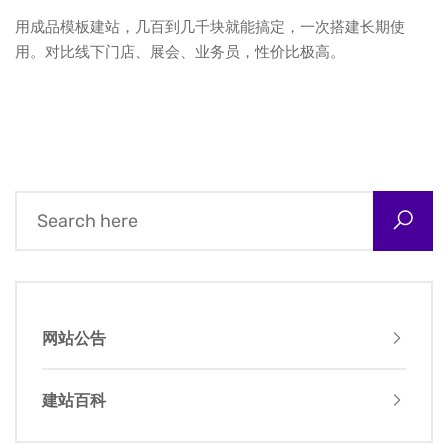
用
成品模板建站
，几百到几千块就能搞定，一次搭建长期使
用。对比线下门店、展会、业务员，性价比极高。
网站公告
建站百科