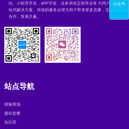
站、小程序开发，APP开发，业务系统定制等业务 为用户提供一
站式解决方案。持续的服务运维为用户带来更多流量，实现长期
合作、发展共赢。
站点导航
模板商场
建站套餐
知识库