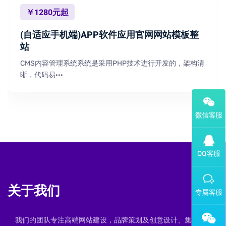
￥1280元起
(自适应手机端)APP软件应用官网网站模板整
站
CMS内容管理系统系统是采用PHP技术进行开发的，架构清
晰，代码易···
关于我们
添加专属企业微信客服
我们的团队专注高端网站建设，品牌策划及创意设计、集群建