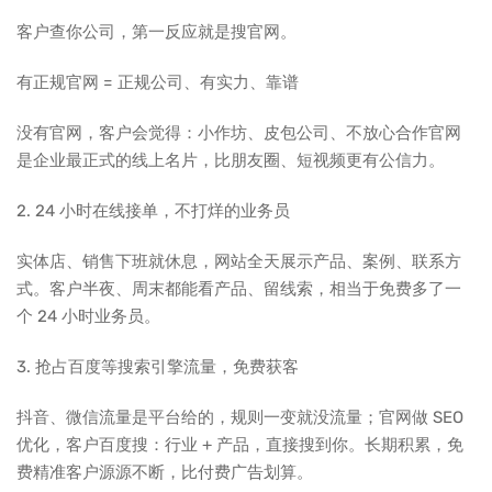
客户查你公司，第一反应就是搜官网。
有正规官网 = 正规公司、有实力、靠谱
没有官网，客户会觉得：小作坊、皮包公司、不放心合作官网
是企业最正式的线上名片，比朋友圈、短视频更有公信力。
2. 24 小时在线接单，不打烊的业务员
实体店、销售下班就休息，网站全天展示产品、案例、联系方
式。客户半夜、周末都能看产品、留线索，相当于免费多了一
个 24 小时业务员。
3. 抢占百度等搜索引擎流量，免费获客
抖音、微信流量是平台给的，规则一变就没流量；官网做 SEO
优化，客户百度搜：行业 + 产品，直接搜到你。长期积累，免
费精准客户源源不断，比付费广告划算。