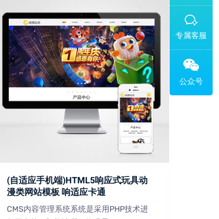
添加专属企业微信客服
(自适应手机端)HTML5响应式玩具动
(PC
漫类网站模板 响适应卡通
设备
CMS内容管理系统系统是采用PHP技术进
CMS