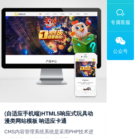
添加专属企业微信客服
(自适应手机端)HTML5响应式玩具动
(PC
漫类网站模板 响适应卡通
设备
CMS内容管理系统系统是采用PHP技术进
CMS