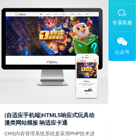
添加专属企业微信客服
(自适应手机端)HTML5响应式玩具动
(PC
漫类网站模板 响适应卡通
设备
CMS内容管理系统系统是采用PHP技术进
CMS