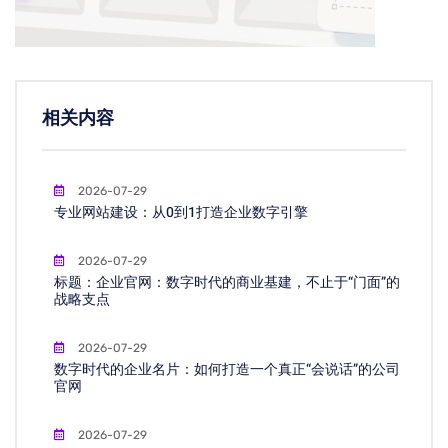
相关内容
2026-07-29
专业网站建设：从0到1打造企业数字引擎
2026-07-29
标题：企业官网：数字时代的商业基建，不止于“门面”的
战略支点
2026-07-29
数字时代的企业名片：如何打造一个真正“会说话”的公司
官网
2026-07-29