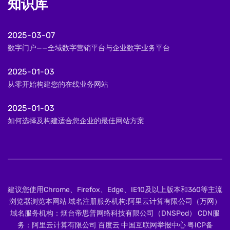
知识库
2025-03-07
数字门户——全域数字营销平台与企业数字业务平台
2025-01-03
从零开始构建您的在线业务网站
2025-01-03
如何选择及构建适合您企业的最佳网站方案
建议您使用Chrome、Firefox、Edge、IE10及以上版本和360等主流
浏览器浏览本网站 域名注册服务机构:阿里云计算有限公司（万网）
域名服务机构：烟台帝思普网络科技有限公司（DNSPod） CDN服
务：阿里云计算有限公司 百度云 中国互联网举报中心
粤ICP备