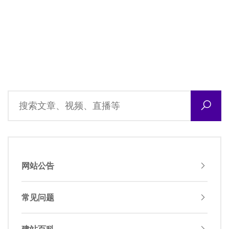
网站公告
常见问题