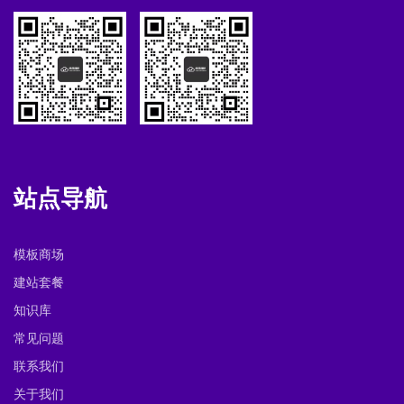
站点导航
模板商场
建站套餐
知识库
常见问题
联系我们
关于我们