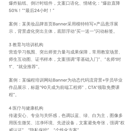
爆炸贴纸、倒计时组件，文案口语化、情绪化：“爆款直降
50%！”“最后24小时！”
案例：某美妆品牌首页Banner采用模特特写+产品悬浮展
示，背景虚化突出主体，底部浮动“买一送一”闪动标签。
3 教育与培训机构
营造学习氛围、突出师资力量与成果保障，常用教室场景、
师生互动图、证书样本，文案强调“零基础入门”、“名师1对
1”、“就业推荐”。
案例：某编程培训网站Banner为动态代码流背景+学员毕业
作品展示，标题“90天成为前端工程师”，CTA“领取免费课
程”。
4 医疗与健康机构
传递安心、专业与关怀感，色调以蓝、绿、白为主，图像多
用医生微笑、洁净环境、先进设备，文案避免夸张，强调“权
威认证”、“隐私保护”、“个性化方案”。