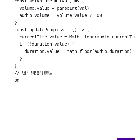
  const setVolume = (val) => {

    volume.value = parseInt(val)

    audio.volume = volume.value / 100

  }

  const updateProgress = () => {

    currentTime.value = Math.floor(audio.currentTime)
    if (!duration.value) {

      duration.value = Math.floor(audio.duration)

    }

  }

  // 组件销毁时清理

  on