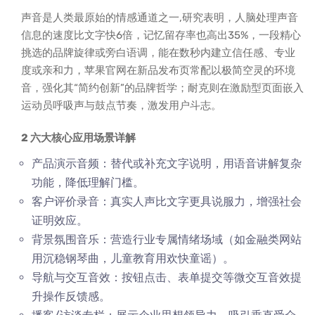
声音是人类最原始的情感通道之一,研究表明，人脑处理声音
信息的速度比文字快6倍，记忆留存率也高出35%，一段精心
挑选的品牌旋律或旁白语调，能在数秒内建立信任感、专业
度或亲和力，苹果官网在新品发布页常配以极简空灵的环境
音，强化其“简约创新”的品牌哲学；耐克则在激励型页面嵌入
运动员呼吸声与鼓点节奏，激发用户斗志。
2 六大核心应用场景详解
产品演示音频：替代或补充文字说明，用语音讲解复杂
功能，降低理解门槛。
客户评价录音：真实人声比文字更具说服力，增强社会
证明效应。
背景氛围音乐：营造行业专属情绪场域（如金融类网站
用沉稳钢琴曲，儿童教育用欢快童谣）。
导航与交互音效：按钮点击、表单提交等微交互音效提
升操作反馈感。