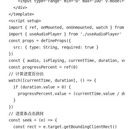
    <input type="range" min="0" max="100" v-model="v
  </div>

</template>

<script setup>

import { ref, onMounted, onUnmounted, watch } from 'v
import { useAudioPlayer } from './useAudioPlayer'

const props = defineProps({

  src: { type: String, required: true }

})

const { audio, isPlaying, currentTime, duration, vol
const progressPercent = ref(0)

// 计算进度百分比

watch([currentTime, duration], () => {

  if (duration.value > 0) {

    progressPercent.value = (currentTime.value / dur
  }

})

// 进度条点击跳转

const seek = (e) => {

  const rect = e.target.getBoundingClientRect()
