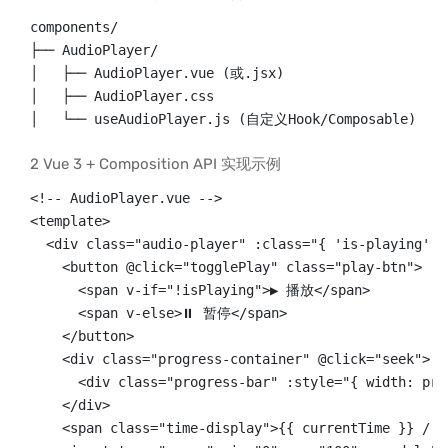
components/

├── AudioPlayer/

│   ├── AudioPlayer.vue (或.jsx)

│   ├── AudioPlayer.css

│   └── useAudioPlayer.js (自定义Hook/Composable)
2 Vue 3 + Composition API 实现示例
<!-- AudioPlayer.vue -->

<template>

  <div class="audio-player" :class="{ 'is-playing': i
    <button @click="togglePlay" class="play-btn">

      <span v-if="!isPlaying">▶️ 播放</span>

      <span v-else>⏸️ 暂停</span>

    </button>

    <div class="progress-container" @click="seek">

      <div class="progress-bar" :style="{ width: pro
    </div>

    <span class="time-display">{{ currentTime }} / {