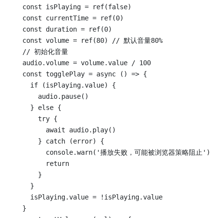
  const isPlaying = ref(false)

  const currentTime = ref(0)

  const duration = ref(0)

  const volume = ref(80) // 默认音量80%

  // 初始化音量

  audio.volume = volume.value / 100

  const togglePlay = async () => {

    if (isPlaying.value) {

      audio.pause()

    } else {

      try {

        await audio.play()

      } catch (error) {

        console.warn('播放失败，可能被浏览器策略阻止')

        return

      }

    }

    isPlaying.value = !isPlaying.value

  }
