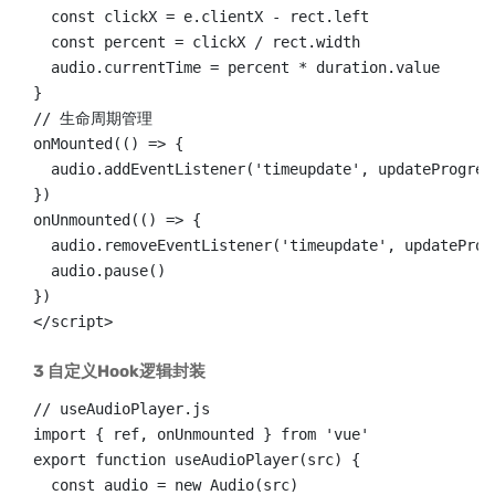
  const clickX = e.clientX - rect.left

  const percent = clickX / rect.width

  audio.currentTime = percent * duration.value

}

// 生命周期管理

onMounted(() => {

  audio.addEventListener('timeupdate', updateProgress
})

onUnmounted(() => {

  audio.removeEventListener('timeupdate', updateProgr
  audio.pause()

})

</script>
3 自定义Hook逻辑封装
// useAudioPlayer.js

import { ref, onUnmounted } from 'vue'

export function useAudioPlayer(src) {

  const audio = new Audio(src)
