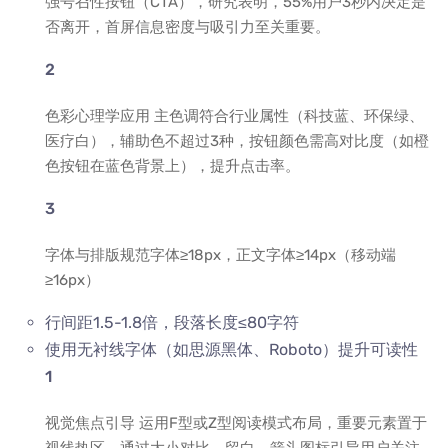
强号召性按钮（CTA），研究表明，55%用户3秒内决定是
否离开，首屏信息密度与吸引力至关重要。
色彩心理学应用 主色调符合行业属性（科技蓝、环保绿、
医疗白），辅助色不超过3种，按钮颜色需高对比度（如橙
色按钮在蓝色背景上），提升点击率。
字体与排版规范字体≥18px，正文字体≥14px（移动端
≥16px）
行间距1.5-1.8倍，段落长度≤80字符
使用无衬线字体（如思源黑体、Roboto）提升可读性
视觉焦点引导 运用F型或Z型阅读模式布局，重要元素置于