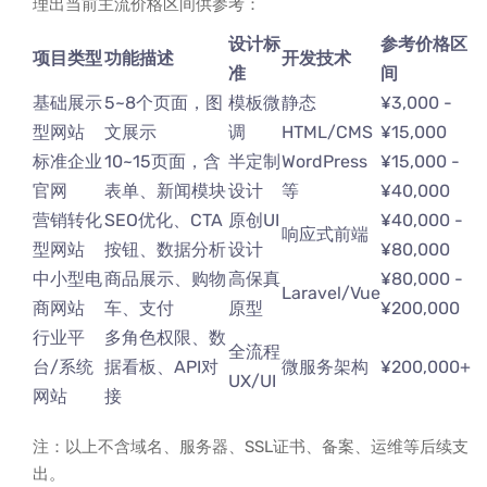
理出当前主流价格区间供参考：
设计标
参考价格区
项目类型
功能描述
开发技术
准
间
基础展示
5~8个页面，图
模板微
静态
¥3,000 -
型网站
文展示
调
HTML/CMS
¥15,000
标准企业
10~15页面，含
半定制
WordPress
¥15,000 -
官网
表单、新闻模块
设计
等
¥40,000
营销转化
SEO优化、CTA
原创UI
¥40,000 -
响应式前端
型网站
按钮、数据分析
设计
¥80,000
中小型电
商品展示、购物
高保真
¥80,000 -
Laravel/Vue
商网站
车、支付
原型
¥200,000
行业平
多角色权限、数
全流程
台/系统
据看板、API对
微服务架构
¥200,000+
UX/UI
网站
接
注：以上不含域名、服务器、SSL证书、备案、运维等后续支
出。