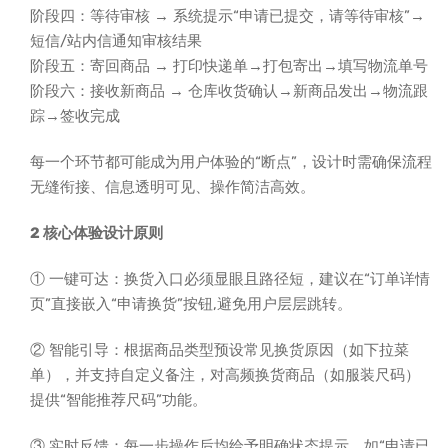
阶段四：等待审核 → 系统提示“申请已提交，请等待审核”→
短信/站内信通知审核结果
阶段五：寄回商品 → 打印快递单→打包寄出→填写物流单号
阶段六：接收新商品 → 仓库收货确认→新商品发出→物流跟
踪→签收完成
每一个环节都可能成为用户体验的“断点”，设计时需确保流程
无缝衔接、信息透明可见、操作简洁高效。
2 核心体验设计原则
① 一键可达：换货入口必须显眼且路径短，建议在“订单详情
页”直接嵌入“申请换货”按钮,避免用户层层跳转。
② 智能引导：根据商品类型预设常见换货原因（如下拉菜
单），并支持自定义备注，对高频换货商品（如服装尺码）
提供“智能推荐尺码”功能。
③ 实时反馈：每一步操作后均给予明确状态提示，如“申请已