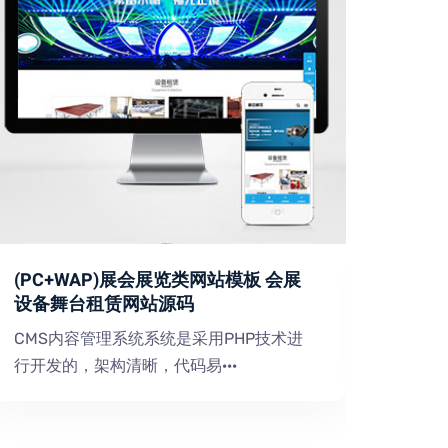
(PC+WAP)展会展览类网站模板 会展
(自
设备舞台租赁网站源码
模板
CMS内容管理系统系统是采用PHP技术进
CMS
行开发的，架构清晰，代码易···
行开发