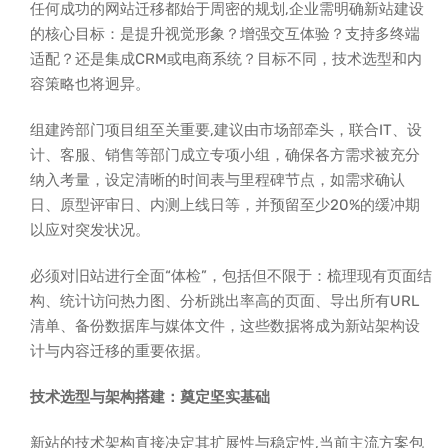
任何成功的网站迁移都始于周密的规划,企业需明确新站建设
的核心目标：是提升视觉形象？增强交互体验？支持多终端
适配？还是集成CRM或电商系统？目标不同，技术选型和内
容策略也将迥异。
组建跨部门项目组至关重要,建议由市场部牵头，联合IT、设
计、客服、销售等部门成立专项小组，确保各方需求被充分
纳入考量，设定清晰的时间表与里程碑节点，如需求确认
日、原型评审日、内测上线日等，并预留至少20%的缓冲期
以应对突发状况。
必须对旧站进行全面“体检”，包括但不限于：梳理现有页面结
构、统计访问热力图、分析跳出率高的页面、导出所有URL
清单、备份数据库与媒体文件，这些数据将成为新站架构设
计与内容迁移的重要依据。
技术选型与架构搭建：奠定坚实基础
新站的技术架构直接决定其扩展性与稳定性,当前主流方案包