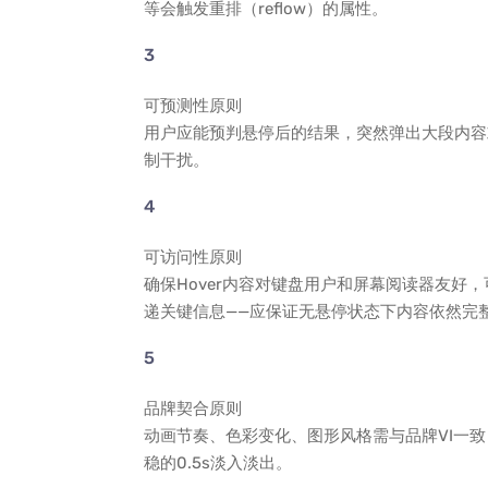
等会触发重排（reflow）的属性。
可预测性原则
用户应能预判悬停后的结果，突然弹出大段内容或
制干扰。
可访问性原则
确保Hover内容对键盘用户和屏幕阅读器友好，可搭配
递关键信息——应保证无悬停状态下内容依然完
品牌契合原则
动画节奏、色彩变化、图形风格需与品牌VI一致
稳的0.5s淡入淡出。