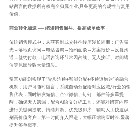
站留言的数据所有权完全归属企业,具备更高的合规性与复用
价值。
商业转化加速 —— 缩短销售漏斗、提高成单效率
传统销售模式中，从获客到成交往往经历漫长周期：广告曝
光→落地页访问→电话咨询→预约面谈→方案报价→反复沟
通→签约付款，电话咨询环节常因占线、无人接听、时间错
位等原因导致大量流失。
留言功能则实现了“异步沟通+智能分配+多通道触达”的融合
机制，用户可随时留言，系统自动分配给对应区域/行业的销
售代表，同时触发短信、企业微信、钉钉、邮件等多重提
醒，确保无人遗漏，配合AI语义分析工具，还能对留言内容
进行关键词提取、情绪判断、优先级排序，辅助人工快速识
别高价值客户，第一时间介入跟进，大幅压缩响应时长,显著
提升签单概率。