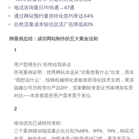
电话咨询量日均15通→47通
通过网站预约量房转化签约率达34%
自然流量成本较信息流广告降低82%
跨案例总结：成功网站制作的五大黄金法则
用户思维先行,拒绝自我表达
所有案例证明：优秀网站永远从“访客想看什么”出发，而非
“我想说什么”，锐锋机械弱化老板致辞强化技术文档，果漾
隐藏公司历程突出产品DIY，安家删除资质证书墙增加实景
对比——本质都是把用户需求置于首位。
移动优先已成绝对准则
三个案例移动端流量占比分别为68%、89%、74%，响应式
布局、触控友好、加载速度<2秒是基础门槛，果漾甚至为