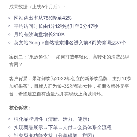
成果数据（上线6个月后）：
网站跳出率从78%降至42%
平均访问时长由1分12秒提升至3分47秒
月均有效询盘增长210%
英文站Google自然搜索排名进入前3页关键词达37个
案例二：“果漾鲜饮”——如何打造年轻化、高转化的消费品牌
官网？
客户背景：果漾鲜饮为2022年创立的新茶饮品牌，主打“0添
加鲜果茶”，目标人群为18-35岁都市女性，初期依赖外卖平
台，希望建立自有流量池并实现线上商城闭环。
核心诉求：
强化品牌调性（清新、活力、健康）
实现商品展示→下单→支付→会员体系全流程
社交裂变功能支持（分享得券、拼团）