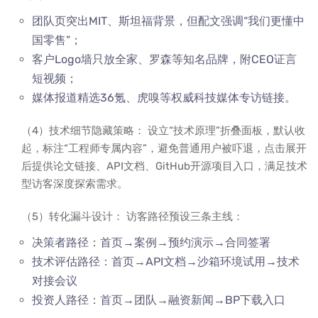
团队页突出MIT、斯坦福背景，但配文强调“我们更懂中
国零售”；
客户Logo墙只放全家、罗森等知名品牌，附CEO证言
短视频；
媒体报道精选36氪、虎嗅等权威科技媒体专访链接。
（4）技术细节隐藏策略： 设立“技术原理”折叠面板，默认收
起，标注“工程师专属内容”，避免普通用户被吓退，点击展开
后提供论文链接、API文档、GitHub开源项目入口，满足技术
型访客深度探索需求。
（5）转化漏斗设计： 访客路径预设三条主线：
决策者路径：首页→案例→预约演示→合同签署
技术评估路径：首页→API文档→沙箱环境试用→技术
对接会议
投资人路径：首页→团队→融资新闻→BP下载入口