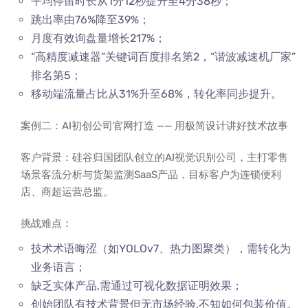
平均停留时长从1分12秒提升至4分38秒；
跳出率由76%降至39%；
月度有效询盘量增长217%；
“高精度减速器”关键词百度排名第2，“谐波减速机厂家”
排名第5；
移动端流量占比从31%升至68%，转化率同步提升。
案例二：AI初创公司官网打造 —— 用极简设计讲好技术故事
客户背景：硅谷归国团队创立的AI视觉识别公司，主打零售
场景客流分析与货架监测SaaS产品，目标客户为连锁便利
店、商超运营总监。
挑战难点：
技术术语晦涩（如YOLOv7、热力图聚类），需转化为
业务语言；
缺乏实体产品,需通过可视化数据证明效果；
创始团队有技术背景但无市场经验,不知如何包装价值。