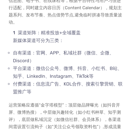
信息图、电子书、在线课程等，根据平台特性与用户习惯进
行适配，同时建立内容日历（Content Calendar），规划主
题系列、发布节奏、热点借势节点,避免临时拼凑导致质量波
动。
渠道矩阵：精准投放+全域覆盖
新媒体渠道可分为三类：
自有渠道：官网、APP、私域社群（微信、企微、
Discord）
平台渠道：微信公众号、微博、抖音、小红书、B站、
知乎、LinkedIn、Instagram、TikTok等
付费渠道：信息流广告、KOL合作、搜索引擎营销、联
盟推广等
运营策略应遵循“金字塔模型”：顶层做品牌曝光（如抖音开
屏、微博热搜），中层做兴趣转化（如小红书种草、知乎测
评），底层做私域沉淀（如微信社群、会员体系），各渠道
间需设置引流钩子（如“关注公众号领取资料包”）,形成流量