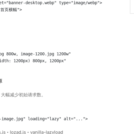
et="banner-desktop.webp" type="image/webp">

公司首页横幅">

pg 800w, image-1200.jpg 1200w"

idth: 1200px) 800px, 1200px"

源
，大幅减少初始请求数。
-image.jpg" loading="lazy" alt="...">
lozad.js • vanilla-lazyload