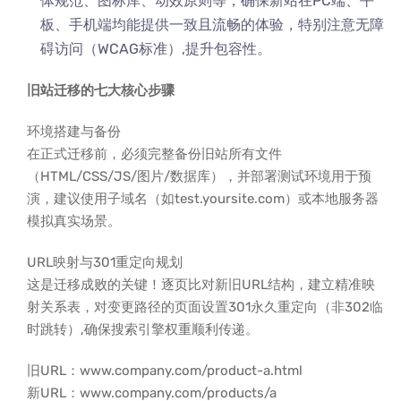
体规范、图标库、动效原则等，确保新站在PC端、平
板、手机端均能提供一致且流畅的体验，特别注意无障
碍访问（WCAG标准）,提升包容性。
旧站迁移的七大核心步骤
环境搭建与备份
在正式迁移前，必须完整备份旧站所有文件
（HTML/CSS/JS/图片/数据库），并部署测试环境用于预
演，建议使用子域名（如test.yoursite.com）或本地服务器
模拟真实场景。
URL映射与301重定向规划
这是迁移成败的关键！逐页比对新旧URL结构，建立精准映
射关系表，对变更路径的页面设置301永久重定向（非302临
时跳转）,确保搜索引擎权重顺利传递。
旧URL：www.company.com/product-a.html
新URL：www.company.com/products/a