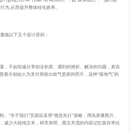
入CTA（Call To Action），如“联系我们”、“预约咨
际行为,从而提升整体转化效率。
须遵循以下五个设计原则：
藻，不如坦诚分享创业初衷、遇到的挫折、解决的问题，真实
页面曾展示创始人为支付房租出租气垫床的照片，这种“接地气”的
秒。“关于我们”页面应采用“视觉先行”策略：用高质量图片、
，减少大段纯文本，研究表明，图文并茂的内容记忆留存率比