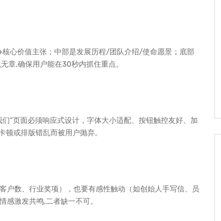
+核心价值主张；中部是发展历程/团队介绍/使命愿景；底部
无章,确保用户能在30秒内抓住重点。
我们”页面必须响应式设计，字体大小适配、按钮触控友好、加
因卡顿或排版错乱而被用户抛弃。
客户数、行业奖项），也要有感性触动（如创始人手写信、员
情感激发共鸣,二者缺一不可。